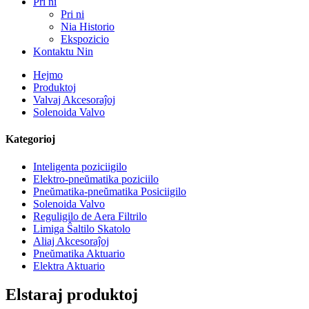
Pri ni
Pri ni
Nia Historio
Ekspozicio
Kontaktu Nin
Hejmo
Produktoj
Valvaj Akcesoraĵoj
Solenoida Valvo
Kategorioj
Inteligenta poziciigilo
Elektro-pneŭmatika poziciilo
Pneŭmatika-pneŭmatika Posiciigilo
Solenoida Valvo
Reguligilo de Aera Filtrilo
Limiga Ŝaltilo Skatolo
Aliaj Akcesoraĵoj
Pneŭmatika Aktuario
Elektra Aktuario
Elstaraj produktoj