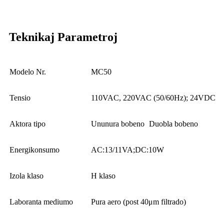
Teknikaj Parametroj
Modelo Nr.
MC50
Tensio
110VAC, 220VAC (50/60Hz); 24VDC
Aktora tipo
Ununura bobeno
Duobla bobeno
Energikonsumo
AC:13/11VA;DC:10W
Izola klaso
H klaso
Laboranta mediumo
Pura aero (post 40μm filtrado)