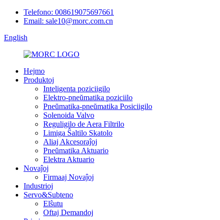
Telefono: 008619075697661
Email: sale10@morc.com.cn
English
Hejmo
Produktoj
Inteligenta poziciigilo
Elektro-pneŭmatika poziciilo
Pneŭmatika-pneŭmatika Posiciigilo
Solenoida Valvo
Reguligilo de Aera Filtrilo
Limiga Ŝaltilo Skatolo
Aliaj Akcesoraĵoj
Pneŭmatika Aktuario
Elektra Aktuario
Novaĵoj
Firmaaj Novaĵoj
Industrioj
Servo&Subteno
Elŝutu
Oftaj Demandoj