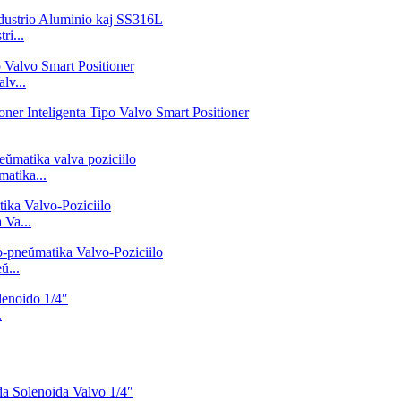
ri...
lv...
atika...
Va...
ŭ...
.