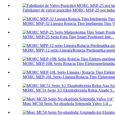
Fabrikistoj de valvaj poziciiloj MORC MSP-25 por indust
MORC MSP-32 Lineara Rotacia Tipo Inteligenta Tipo Va
MORC MSP-25 Serio Fora Tipo Smart Positioner Inte...
MORC MPP-12-serio Lineara/Rotacia Pneŭmatika-pneŭm
MORC MEP-10R Serio Rotacia Tipo Elektropneŭmatika 
MORC MEP-10L Serio Lineara/Rotacia Tipo Elektropne
MORC MC51 Serio 3/2 Eksplodrezista Rekta Agado S..
Morc MC50 Serio Ne-eksploda Solenoida Valvo 1/4 ...